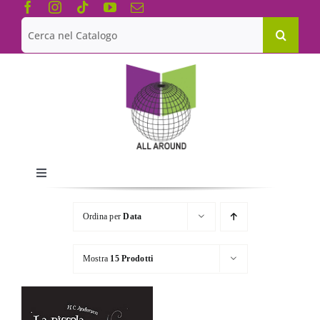
Salta
al
Cerca
contenuto
per:
Toggle
Navigation
Chi siamo
Ordina per
Data
Le Collane
Mostra
15 Prodotti
Catalogo