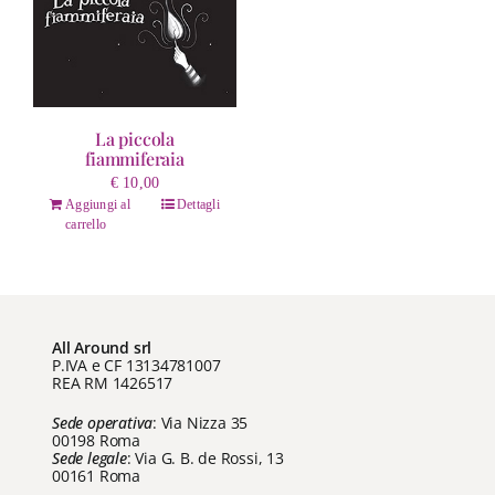
La piccola
fiammiferaia
€
10,00
Aggiungi al
Dettagli
carrello
All Around srl
P.IVA e CF 13134781007
REA RM 1426517
Sede operativa
: Via Nizza 35
00198 Roma
Sede legale
: Via G. B. de Rossi, 13
00161 Roma