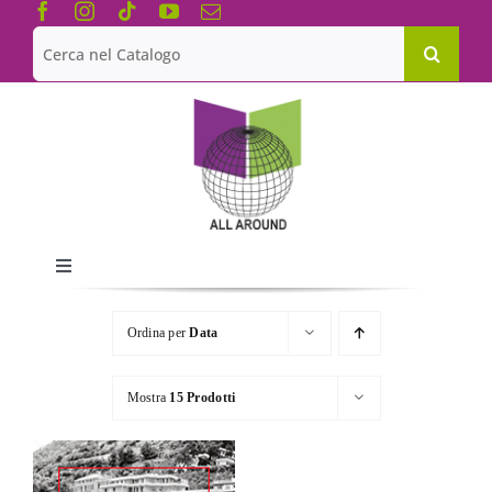
Salta
al
Cerca
contenuto
per:
Toggle
Navigation
Chi siamo
Ordina per
Data
Le Collane
Mostra
15 Prodotti
Catalogo