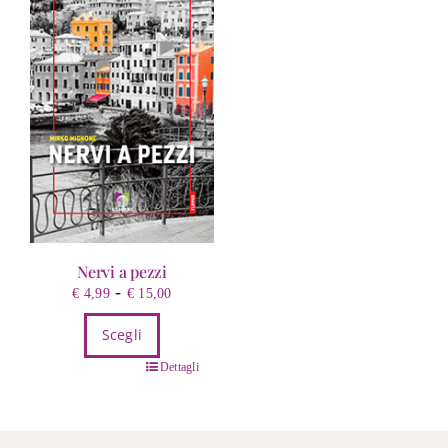
Nervi a pezzi
Fascia
-
€
4,99
€
15,00
di
Scegli
prezzo:
da
Questo
Dettagli
€ 4,99
prodotto
a
ha
€ 15,00
più