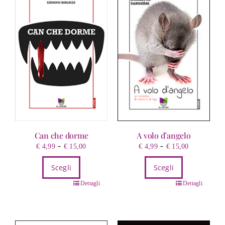
Le
opzioni
possono
essere
scelte
nella
pagina
del
prodotto
Can che dorme
A volo d’angelo
Fascia
Fascia
-
-
€
4,99
€
15,00
€
4,99
€
15,00
di
di
Scegli
Scegli
prezzo:
prezzo:
da
da
Questo
Questo
Dettagli
Dettagli
€ 4,99
€ 4,99
prodotto
prodotto
a
a
ha
ha
€ 15,00
€ 15,00
più
più