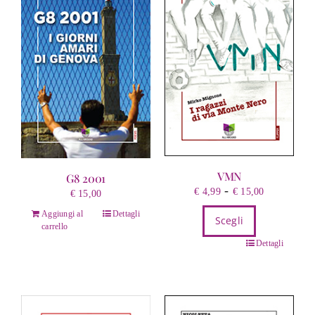
VMN
G8 2001
Fascia
-
€
4,99
€
15,00
€
15,00
di
Aggiungi al
Dettagli
Scegli
prezzo:
carrello
da
Questo
Dettagli
€ 4,99
prodotto
a
ha
€ 15,00
più
varianti.