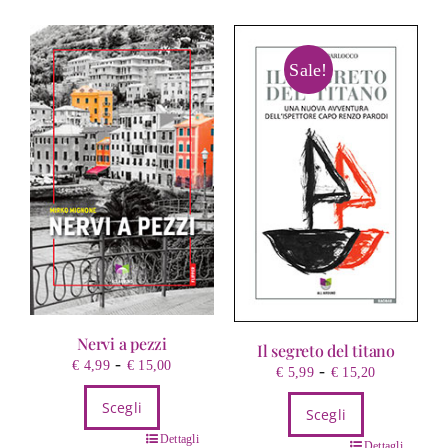
più
€ 14,25
varianti.
Le
Sale!
opzioni
possono
essere
scelte
nella
pagina
del
prodotto
Nervi a pezzi
Il segreto del titano
Fascia
-
€
4,99
€
15,00
Fascia
-
€
5,99
€
15,20
di
di
Scegli
prezzo:
Scegli
prezzo:
da
da
Questo
Dettagli
Questo
Dettagli