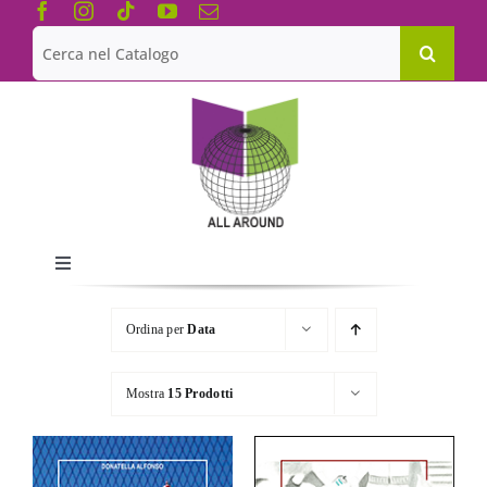
Salta
al
Cerca
contenuto
per:
Toggle
Navigation
Chi siamo
Ordina per
Data
Le Collane
Mostra
15 Prodotti
Catalogo