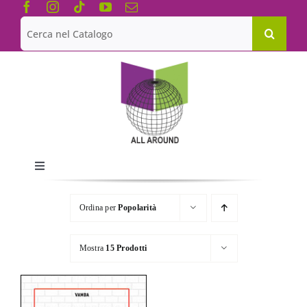
Salta
al
Cerca
contenuto
per:
Toggle
Navigation
Chi siamo
Ordina per
Popolarità
Le Collane
Mostra
15 Prodotti
Catalogo