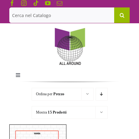
Salta
al
Cerca
contenuto
per:
Toggle
Navigation
Chi siamo
Ordina per
Prezzo
Le Collane
Mostra
15 Prodotti
Catalogo