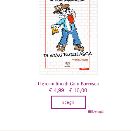
Il giornalino di Gian Burrasca
Fascia
€
4,99
€
16,00
-
di
Scegli
prezzo:
da
Questo
Dettagli
€ 4,99
prodotto
a
ha
€ 16,00