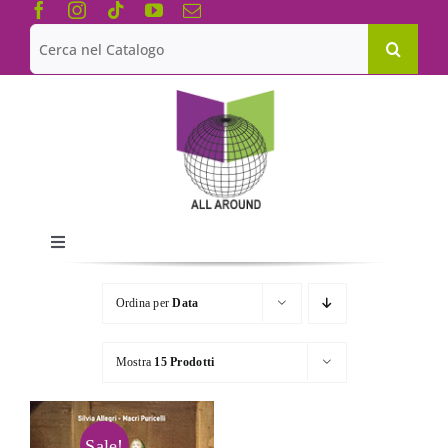
Salta
al
Cerca
contenuto
per:
Toggle
Navigation
Chi siamo
Ordina per
Data
Le Collane
Mostra
15 Prodotti
Catalogo
Sale!