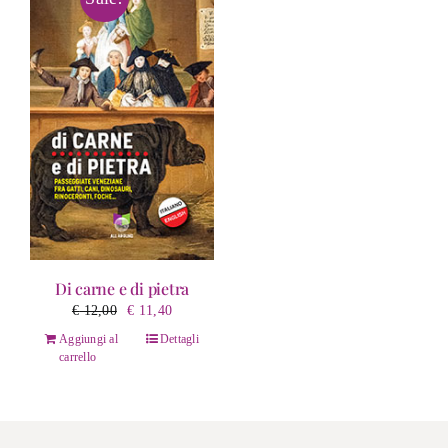
Di carne e di pietra
Il
Il
€
12,00
€
11,40
prezzo
prezzo
Aggiungi al
Dettagli
originale
attuale
carrello
era:
è:
€ 12,00.
€ 11,40.