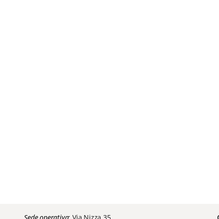
Sede operativa
: Via Nizza 35