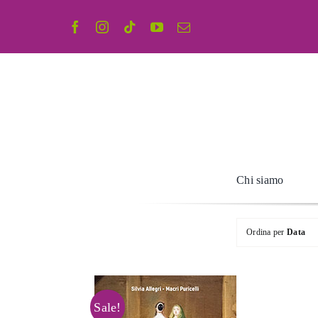
Salta
al
contenuto
Chi siamo
Ordina per
Data
Sale!