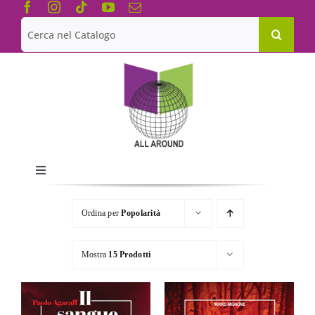
Salta
al
Cerca
contenuto
per:
Toggle
Navigation
Chi siamo
Ordina per
Popolarità
Le Collane
Mostra
15 Prodotti
Catalogo