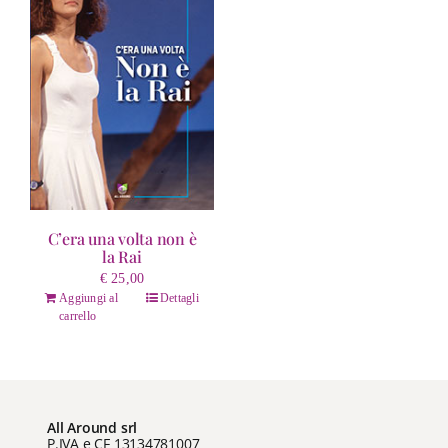
C’era una volta non è
la Rai
€
25,00
Aggiungi al
Dettagli
carrello
All Around srl
P.IVA e CF 13134781007