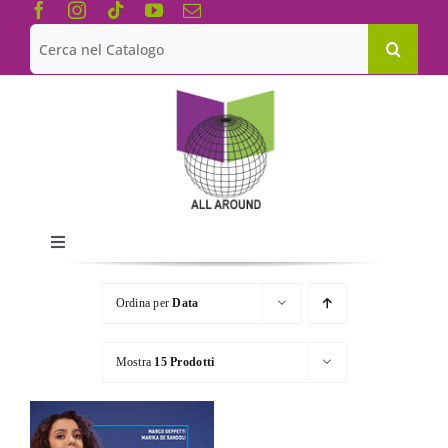
Salta
al
Cerca
contenuto
per:
Toggle
Navigation
Chi siamo
Ordina per
Data
Le Collane
Mostra
15 Prodotti
Catalogo