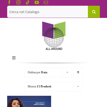
Salta
al
Cerca
contenuto
per:
Toggle
Navigation
Chi siamo
Ordina per
Data
Le Collane
Mostra
15 Prodotti
Catalogo