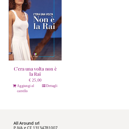
C’era una volta non è
la Rai
€
25,00
Aggiungi al
Dettagli
carrello
All Around srl
P.IVA e CF 13134781007