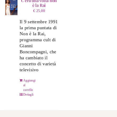
C’era una volta non
è la Rai
€
25,00
Il 9 settembre 1991
la prima puntata di
Non è la Rai,
programma cult di
Gianni
Boncompagni, che
ha cambiato il
concetto di varietà
televisivo
Aggiungi
al
carrello
Dettagli