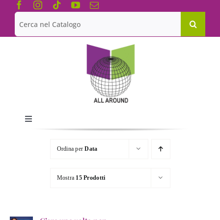
Salta
al
Cerca
contenuto
per:
Toggle
Navigation
Chi siamo
Ordina per
Data
Le Collane
Mostra
15 Prodotti
Catalogo