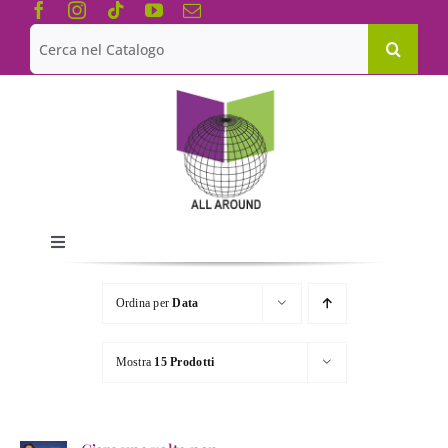
Salta
al
Cerca
contenuto
per:
Toggle
Navigation
Chi siamo
Ordina per
Data
Le Collane
Mostra
15 Prodotti
Catalogo