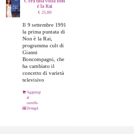
C’era una volta non
è la Rai
€
25,00
Il 9 settembre 1991
la prima puntata di
Non è la Rai,
programma cult di
Gianni
Boncompagni, che
ha cambiato il
concetto di varietà
televisivo
Aggiungi
al
carrello
Dettagli