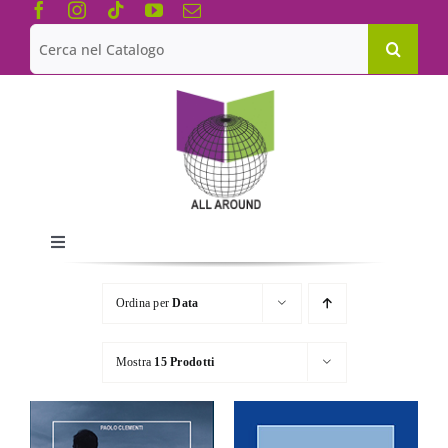
Salta
al
Cerca
contenuto
per:
Toggle
Navigation
Chi siamo
Ordina per
Data
Le Collane
Mostra
15 Prodotti
Catalogo