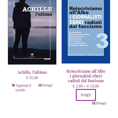
Reiscriviamo all’Albo
Achille, l’ultimo
i giornalisti ebrei
€
15,00
radiati dal fascismo
Fascia
-
Aggiungi al
Dettagli
€
2,99
€
10,00
carrello
di
Scegli
prezzo:
Questo
da
Dettagli
prodotto
€ 2,99
ha
a