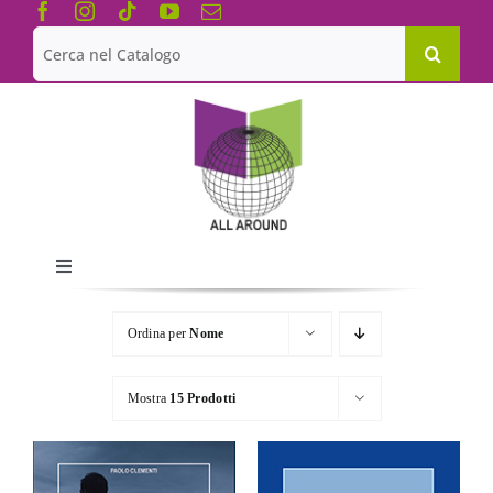
Salta
al
Cerca
contenuto
per:
Toggle
Navigation
Chi siamo
Ordina per
Nome
Le Collane
Mostra
15 Prodotti
Catalogo