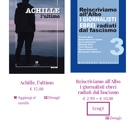
Reiscriviamo all’Albo
Achille, l’ultimo
i giornalisti ebrei
€
15,00
radiati dal fascismo
Fascia
-
Aggiungi al
Dettagli
€
2,99
€
10,00
carrello
di
Scegli
prezzo:
Questo
da
Dettagli
prodotto
€ 2,99
ha
a