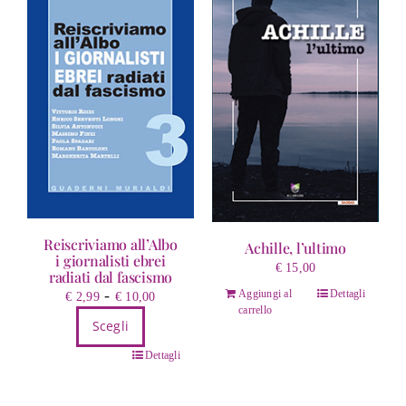
Reiscriviamo all’Albo
Achille, l’ultimo
i giornalisti ebrei
€
15,00
radiati dal fascismo
Fascia
-
Aggiungi al
Dettagli
€
2,99
€
10,00
carrello
di
Scegli
prezzo:
Questo
da
Dettagli
prodotto
€ 2,99
ha
a