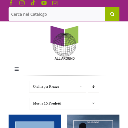
Salta
al
Cerca
contenuto
per:
Toggle
Navigation
Chi siamo
Ordina per
Prezzo
Le Collane
Mostra
15 Prodotti
Catalogo