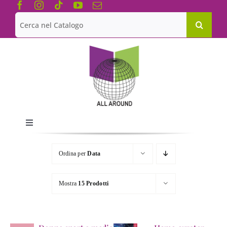
Salta
al
Cerca
contenuto
per:
Toggle
Navigation
Chi siamo
Ordina per
Data
Le Collane
Mostra
15 Prodotti
Catalogo