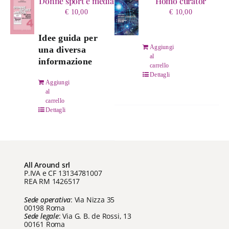
Donne sport e media
Homo curator
€
10,00
€
10,00
Idee guida per
Aggiungi
una diversa
al
informazione
carrello
Dettagli
Aggiungi
al
carrello
Dettagli
All Around srl
P.IVA e CF 13134781007
REA RM 1426517
Sede operativa
: Via Nizza 35
00198 Roma
Sede legale
: Via G. B. de Rossi, 13
00161 Roma