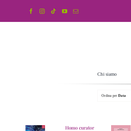
Salta
al
contenuto
Chi siamo
Ordina per
Data
Homo curator