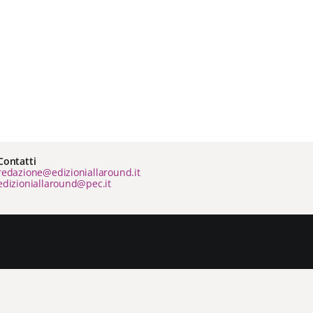
Contatti
redazione@edizioniallaround.it
edizioniallaround@pec.it