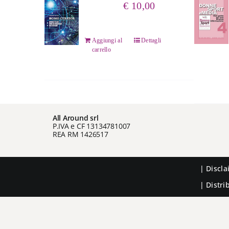
€
10,00
Aggiungi al
Dettagli
carrello
All Around srl
P.IVA e CF 13134781007
REA RM 1426517
|
Discl
| Distr