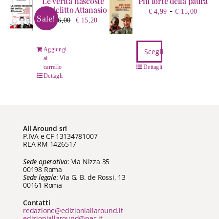
Le verità nascoste
Più forte della paura
del delitto Attanasio
Fasci
-
€
4,99
€
15,00
Sale!
Il
Il
€
16,00
€
15,20
di
prezzo
prezzo
prezz
originale
attuale
da
Questo
Aggiungi
Scegli
era:
è:
€ 4,9
prodotto
al
€ 16,00.
€ 15,20.
a
ha
carrello
Dettagli
Dettagli
€ 15,
più
varianti.
Le
opzioni
possono
All Around srl
essere
P.IVA e CF 13134781007
REA RM 1426517
scelte
nella
Sede operativa
: Via Nizza 35
pagina
00198 Roma
Sede legale
: Via G. B. de Rossi, 13
del
00161 Roma
prodotto
Contatti
redazione@edizioniallaround.it
edizioniallaround@pec.it