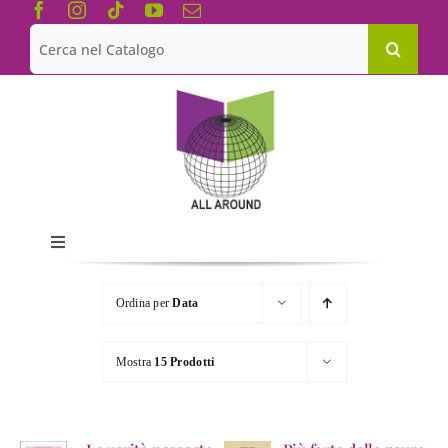
Salta
al
Cerca
contenuto
per:
Toggle
Navigation
Chi siamo
Ordina per
Data
Le Collane
Mostra
15 Prodotti
Catalogo