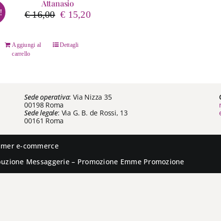
Attanasio
!
Il
Il
€
16,00
€
15,20
prezzo
prezzo
originale
attuale
Aggiungi al
Dettagli
era:
è:
carrello
€ 16,00.
€ 15,20.
Sede operativa
: Via Nizza 35
00198 Roma
Sede legale
: Via G. B. de Rossi, 13
00161 Roma
aimer e-commerce
ibuzione
Messaggerie
– Promozione
Emme Promozione