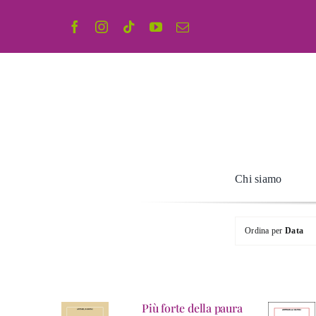
Salta
al
contenuto
Chi siamo
Ordina per
Data
Più forte della paura