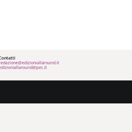
Contatti
redazione@edizioniallaround.it
edizioniallaround@pec.it