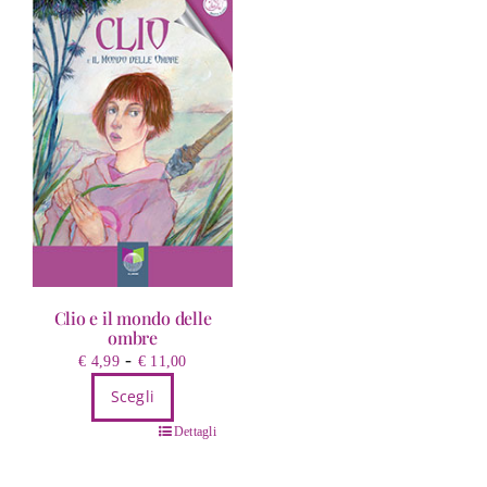
Clio e il mondo delle
ombre
Fascia
-
€
4,99
€
11,00
di
Scegli
prezzo:
Questo
da
Dettagli
prodotto
€ 4,99
ha
a