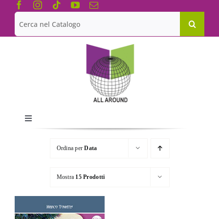
Salta
al
Cerca
contenuto
per:
Toggle
Navigation
Chi siamo
Ordina per
Data
Le Collane
Mostra
15 Prodotti
Catalogo