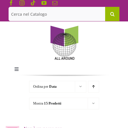
Salta
al
Cerca
contenuto
per:
Toggle
Navigation
Chi siamo
Ordina per
Data
Le Collane
Mostra
15 Prodotti
Catalogo