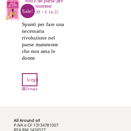
Non è un paese per
mamme
Sale!
Fascia
-
€
4,99
€
14,25
di
Spunti per fare una
prezzo:
necessaria
da
rivoluzione nel
€ 4,99
paese mammone
a
che non ama le
€ 14,25
donne
Questo
Scegli
prodotto
ha
Dettagli
più
varianti.
Le
opzioni
All Around srl
possono
P.IVA e CF 13134781007
REA RM 1426517
essere