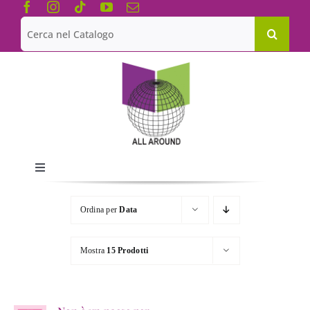
Salta
al
Cerca
contenuto
per:
Toggle
Navigation
Chi siamo
Ordina per
Data
Le Collane
Mostra
15 Prodotti
Catalogo