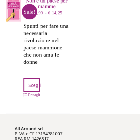
Non è un paese per
mamme
Sale!
Fascia
-
€
4,99
€
14,25
di
Spunti per fare una
prezzo:
necessaria
da
rivoluzione nel
€ 4,99
paese mammone
a
che non ama le
€ 14,25
donne
Questo
Scegli
prodotto
ha
Dettagli
più
varianti.
Le
opzioni
All Around srl
possono
P.IVA e CF 13134781007
REA RM 1426517
essere