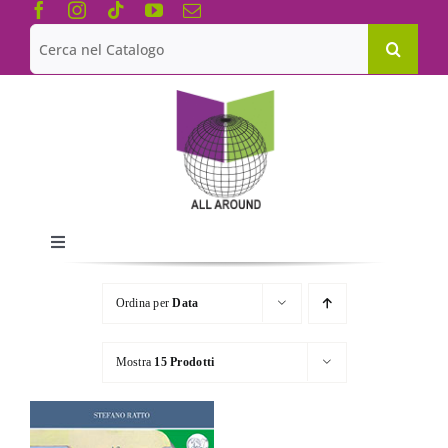
Salta
al
Cerca
contenuto
per:
Toggle
Navigation
Chi siamo
Ordina per
Data
Le Collane
Mostra
15 Prodotti
Catalogo