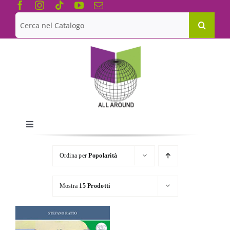
Salta
al
Cerca
contenuto
per:
Toggle
Navigation
Chi siamo
Ordina per
Popolarità
Le Collane
Mostra
15 Prodotti
Catalogo