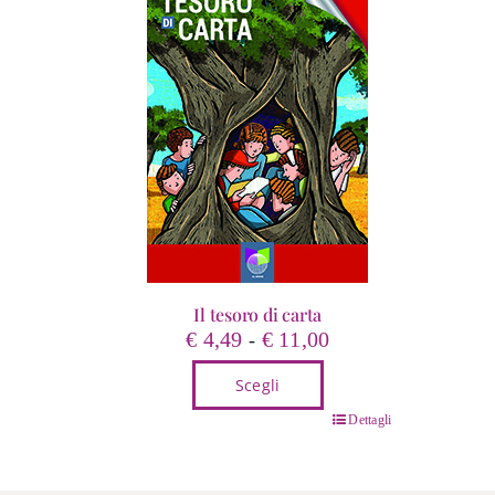
Il tesoro di carta
Fascia
€
4,49
€
11,00
-
di
Scegli
prezzo:
da
Questo
Dettagli
€ 4,49
prodotto
a
ha
€ 11,00