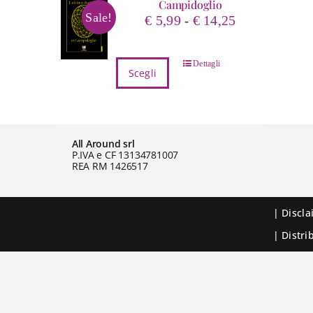
Campidoglio
Sale!
Fascia
€
5,99
€
14,25
-
di
prezzo:
Questo
Dettagli
da
Scegli
prodotto
€ 5,99
ha
a
più
€ 14,25
varianti.
All Around srl
Le
P.IVA e CF 13134781007
opzioni
REA RM 1426517
possono
essere
scelte
|
Discl
nella
| Distr
pagina
del
prodotto