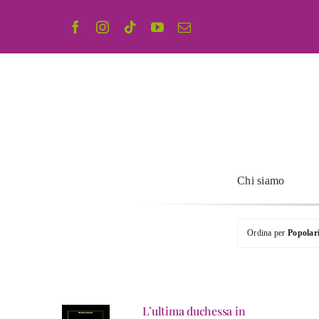
Salta
al
contenuto
Chi siamo
Ordina per
Popolar
L’ultima duchessa in