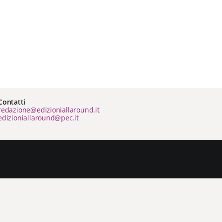
Contatti
redazione@edizioniallaround.it
edizioniallaround@pec.it