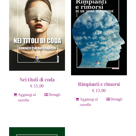
Nei titoli di coda
Rimpianti e rimorsi
€
15,00
€
13,00
Aggiungi al
Dettagli
Aggiungi al
Dettagli
carrello
carrello