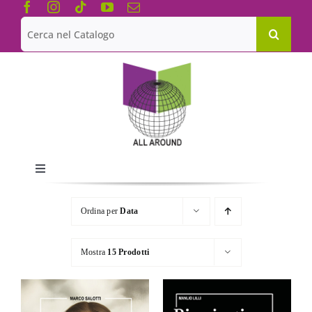
Salta
al
Cerca
contenuto
per:
Toggle
Navigation
Chi siamo
Ordina per
Data
Le Collane
Mostra
15 Prodotti
Catalogo