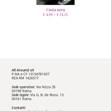
Casta nera
Fascia
-
€
4,99
€
14,25
di
prezzo:
da
€ 4,99
a
€ 14,25
All Around srl
P.IVA e CF 13134781007
REA RM 1426517
Sede operativa
: Via Nizza 35
00198 Roma
Sede legale
: Via G. B. de Rossi, 13
00161 Roma
Contatti