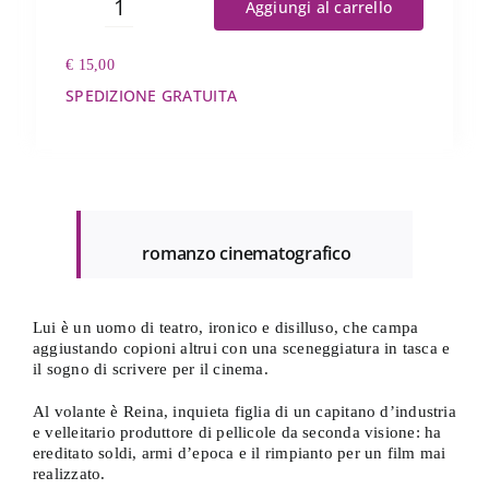
Aggiungi al carrello
Nei
titoli
€
15,00
di
coda
SPEDIZIONE GRATUITA
quantità
romanzo cinematografico
Lui è un uomo di teatro, ironico e disilluso, che campa
aggiustando copioni altrui con una sceneggiatura in tasca e
il sogno di scrivere per il cinema.
Al volante è Reina, inquieta figlia di un capitano d’industria
e velleitario produttore di pellicole da seconda visione: ha
ereditato soldi, armi d’epoca e il rimpianto per un film mai
realizzato.