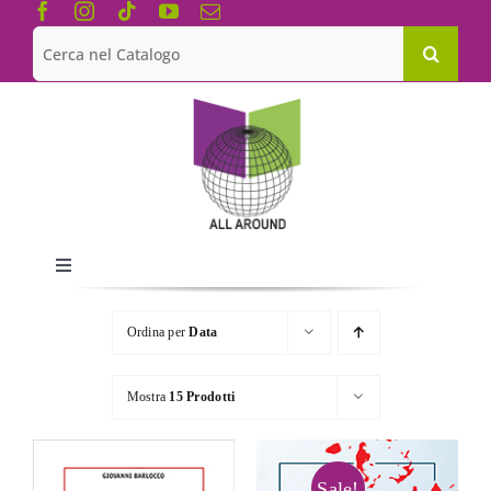
Salta
al
Cerca
contenuto
per:
Toggle
Navigation
Chi siamo
Ordina per
Data
Le Collane
Mostra
15 Prodotti
Catalogo
Sale!