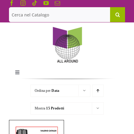
Salta
al
Cerca
contenuto
per:
Toggle
Navigation
Chi siamo
Ordina per
Data
Le Collane
Mostra
15 Prodotti
Catalogo