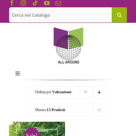
Salta
al
Cerca
contenuto
per:
Toggle
Navigation
Chi siamo
Ordina per
Valutazione
Le Collane
Mostra
15 Prodotti
Catalogo
Sale!