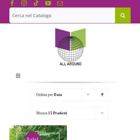
Salta
al
Cerca
contenuto
per:
Toggle
Navigation
Chi siamo
Ordina per
Data
Le Collane
Mostra
15 Prodotti
Catalogo
Sale!