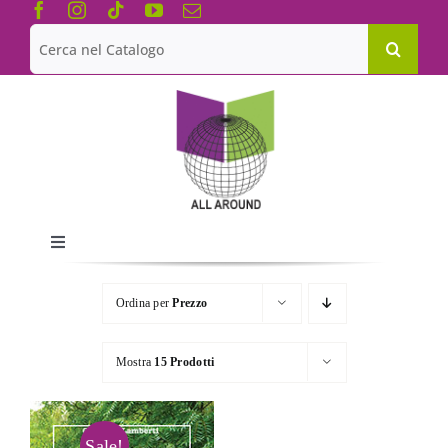
Salta
al
Cerca
contenuto
per:
Toggle
Navigation
Chi siamo
Ordina per
Prezzo
Le Collane
Mostra
15 Prodotti
Catalogo
Sale!