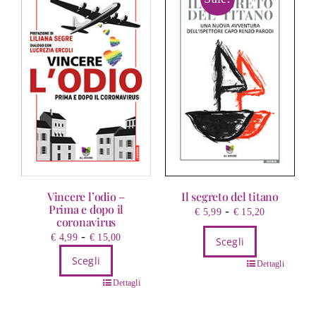
Vincere l’odio –
Il segreto del titano
Prima e dopo il
Fascia
-
€
5,99
€
15,20
coronavirus
di
Fascia
-
€
4,99
€
15,00
Scegli
prezzo:
di
da
Scegli
Questo
Dettagli
prezzo:
€ 5,99
prodotto
Questo
da
Dettagli
a
ha
prodotto
€ 4,99
€ 15,20
più