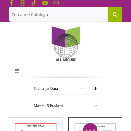
Salta
al
Cerca
contenuto
per:
Toggle
Navigation
Chi siamo
Ordina per
Data
Le Collane
Mostra
15 Prodotti
Catalogo
Sale!