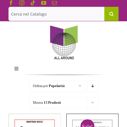
Salta
al
Cerca
contenuto
per:
Toggle
Navigation
Chi siamo
Ordina per
Popolarità
Le Collane
Mostra
15 Prodotti
Catalogo
Sale!