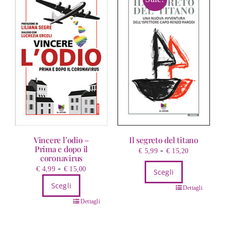
Vincere l’odio –
Il segreto del titano
Prima e dopo il
Fascia
-
€
5,99
€
15,20
coronavirus
di
Fascia
-
€
4,99
€
15,00
Scegli
prezzo:
di
da
Scegli
Questo
Dettagli
prezzo:
€ 5,99
prodotto
Questo
da
Dettagli
a
ha
prodotto
€ 4,99
€ 15,20
più