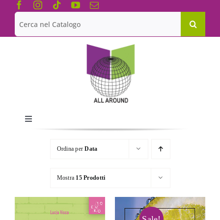
Salta
al
Cerca
contenuto
per:
Toggle
Navigation
Chi siamo
Ordina per
Data
Le Collane
Mostra
15 Prodotti
Catalogo
Sale!