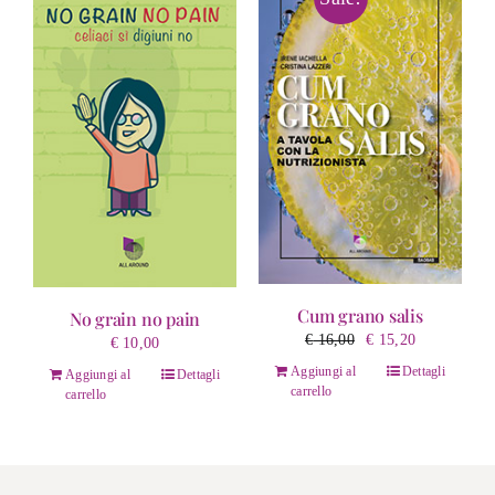
Cum grano salis
No grain no pain
Il
Il
€
16,00
€
15,20
€
10,00
prezzo
prezzo
Aggiungi al
Dettagli
Aggiungi al
Dettagli
originale
attuale
carrello
carrello
era:
è:
€ 16,00.
€ 15,20.