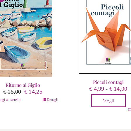
Piccoli contagi
Ritorno al Giglio
F
€
4,99
€
14,00
-
Il
Il
€
15,00
€
14,25
d
prezzo
prezzo
ngi al carrello
Dettagli
Scegli
p
originale
attuale
d
Questo
era:
è:
€
prodotto
€ 15,00.
€ 14,25.
a
ha
€
più