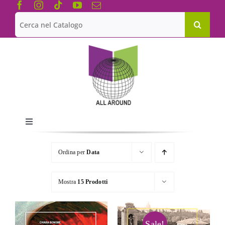
Salta
al
Cerca
contenuto
per:
Toggle
Navigation
Chi siamo
Ordina per
Data
Le Collane
Mostra
15 Prodotti
Catalogo
Sale!