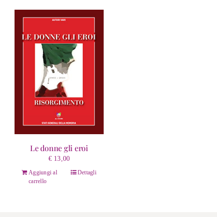
più
€ 14,25
varianti.
Le
opzioni
possono
essere
scelte
nella
pagina
del
prodotto
Le donne gli eroi
€
13,00
Aggiungi al
Dettagli
carrello