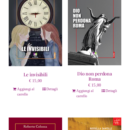
Dio non perdona
Le invisibili
Roma
€
15,00
€
15,00
Aggiungi al
Dettagli
Aggiungi al
Dettagli
carrello
carrello