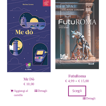
FutuRoma
Me Dò
Fascia
-
€
4,99
€
15,00
€
10,00
di
Scegli
prezzo:
Aggiungi al
Dettagli
carrello
da
Questo
Dettagli
€ 4,99
prodotto