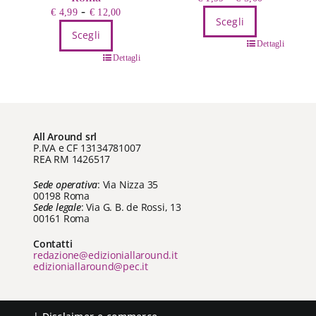
Fascia
-
di
€
4,99
€
12,00
Scegli
di
prezzo:
Scegli
prezzo:
Questo
da
Dettagli
Questo
da
Dettagli
prodotto
€ 1,99
prodotto
€ 4,99
ha
a
ha
a
più
€ 5,00
più
€ 12,00
varianti.
varianti.
Le
All Around srl
Le
opzioni
P.IVA e CF 13134781007
opzioni
possono
REA RM 1426517
possono
essere
Sede operativa
: Via Nizza 35
essere
scelte
00198 Roma
scelte
nella
Sede legale
: Via G. B. de Rossi, 13
00161 Roma
nella
pagina
pagina
del
Contatti
del
redazione@edizioniallaround.it
prodotto
edizioniallaround@pec.it
prodotto