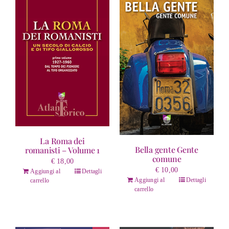
La Roma dei
Bella gente Gente
romanisti – Volume 1
comune
€
18,00
€
10,00
Aggiungi al
Dettagli
Aggiungi al
Dettagli
carrello
carrello