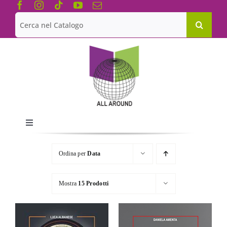
Salta
al
Cerca
contenuto
per:
Toggle
Navigation
Chi siamo
Ordina per
Data
Le Collane
Mostra
15 Prodotti
Catalogo