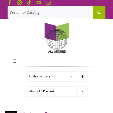
Salta
al
Cerca
contenuto
per:
Toggle
Navigation
Chi siamo
Ordina per
Data
Le Collane
Mostra
15 Prodotti
Catalogo