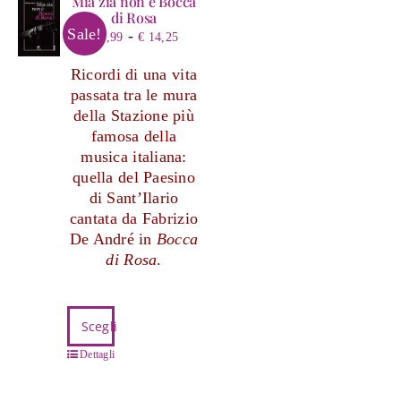
Mia zia non è Bocca
di Rosa
Sale!
Fascia
-
€
4,99
€
14,25
di
Ricordi di una vita
prezzo:
passata tra le mura
da
della Stazione più
€ 4,99
famosa della
a
musica italiana:
€ 14,25
quella del Paesino
di Sant’Ilario
cantata da Fabrizio
De André in
Bocca
di Rosa
.
Questo
Scegli
prodotto
ha
Dettagli
più
varianti.