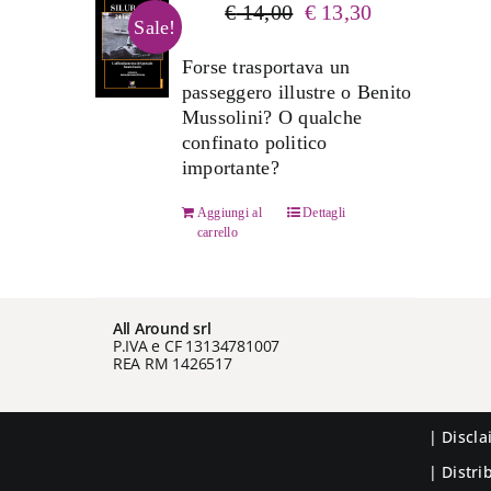
Il
Il
€
14,00
€
13,30
Sale!
prezzo
prezzo
originale
attuale
Forse trasportava un
era:
è:
passeggero illustre o Benito
€ 14,00.
€ 13,30.
Mussolini? O qualche
confinato politico
importante?
Aggiungi al
Dettagli
carrello
All Around srl
P.IVA e CF 13134781007
REA RM 1426517
|
Discl
| Distr