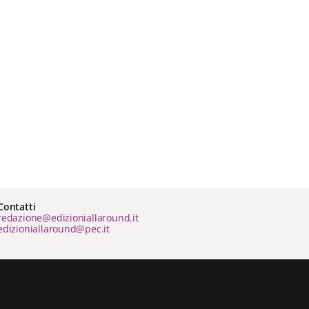
Contatti
redazione@edizioniallaround.it
edizioniallaround@pec.it