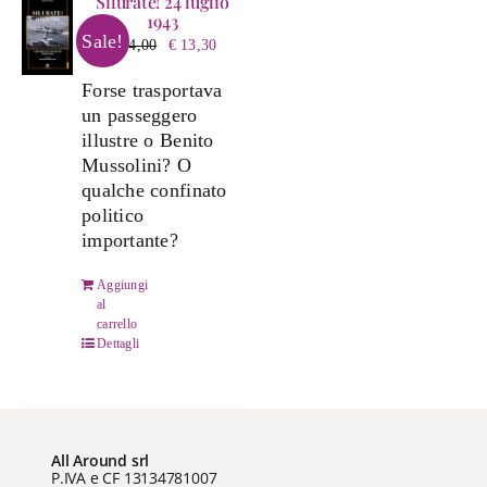
Silurate! 24 luglio
1943
Sale!
Il
Il
€
14,00
€
13,30
prezzo
prezzo
Forse trasportava
originale
attuale
un passeggero
era:
è:
illustre o Benito
€ 14,00.
€ 13,30.
Mussolini? O
qualche confinato
politico
importante?
Aggiungi
al
carrello
Dettagli
All Around srl
P.IVA e CF 13134781007