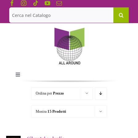
Salta
al
Cerca
contenuto
per:
Toggle
Navigation
Chi siamo
Ordina per
Prezzo
Le Collane
Mostra
15 Prodotti
Catalogo