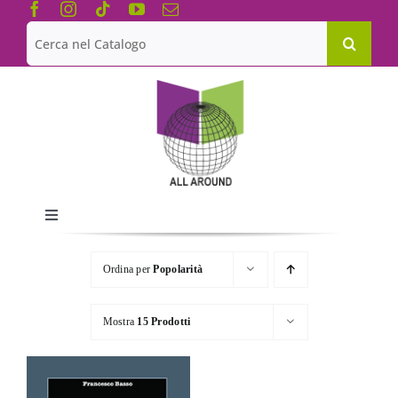
Salta
al
Cerca
contenuto
per:
Toggle
Navigation
Chi siamo
Ordina per
Popolarità
Le Collane
Mostra
15 Prodotti
Catalogo