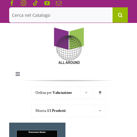
Salta
al
Cerca
contenuto
per:
Toggle
Navigation
Chi siamo
Ordina per
Valutazione
Le Collane
Mostra
15 Prodotti
Catalogo