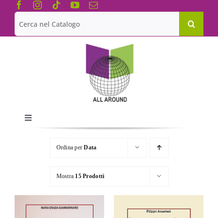
Salta
al
Cerca
contenuto
per:
Toggle
Navigation
Chi siamo
Ordina per
Data
Le Collane
Mostra
15 Prodotti
Catalogo