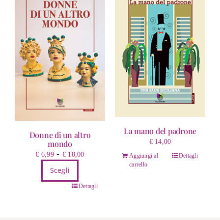
La mano del padrone
Donne di un altro
€
14,00
mondo
Fascia
-
€
6,99
€
18,00
Aggiungi al
Dettagli
di
carrello
Scegli
prezzo:
Questo
da
Dettagli
prodotto
€ 6,99
ha
a