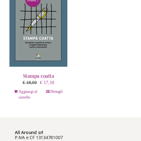
Stampa coatta
Il
Il
€
18,00
€
17,10
prezzo
prezzo
Aggiungi al
Dettagli
originale
attuale
carrello
era:
è:
€ 18,00.
€ 17,10.
All Around srl
P.IVA e CF 13134781007