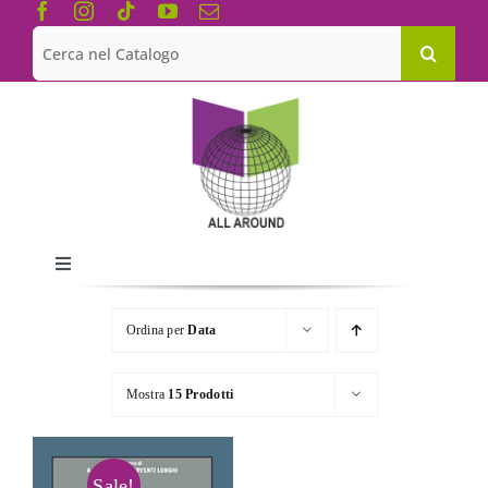
Salta
al
Cerca
contenuto
per:
Toggle
Navigation
Chi siamo
Ordina per
Data
Le Collane
Mostra
15 Prodotti
Catalogo
Sale!