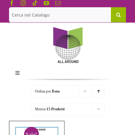
Salta
al
Cerca
contenuto
per:
Toggle
Navigation
Chi siamo
Ordina per
Data
Le Collane
Mostra
15 Prodotti
Catalogo
Sale!