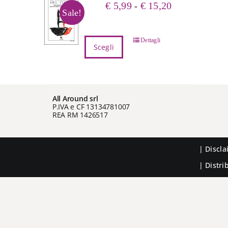
Fascia
€
5,99
€
15,20
-
Sale!
di
prezzo:
da
Questo
Dettagli
Scegli
€ 5,99
prodotto
a
ha
€ 15,20
più
varianti.
All Around srl
Le
P.IVA e CF 13134781007
opzioni
REA RM 1426517
possono
essere
scelte
|
Discl
nella
| Distr
pagina
del
prodotto