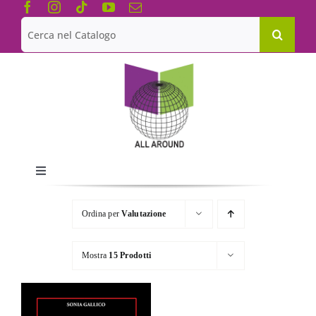
Salta
al
Cerca
contenuto
per:
Toggle
Navigation
Chi siamo
Ordina per
Valutazione
Le Collane
Mostra
15 Prodotti
Catalogo